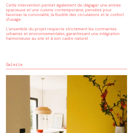
Cette intervention permet également de dégager une entrée
spacieuse et une cuisine contemporaine, pensées pour
favoriser la convivialité, la fluidité des circulations et le confort
d’usage.
L’ensemble du projet respecte strictement les contraintes
urbaines et environnementales, garantissant une intégration
harmonieuse au site et à son cadre naturel.
Galerie