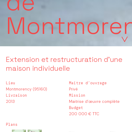
de
Montmore
Extension et restructuration d’une
maison individuelle
Lieu
Maître d’ouvrage
Montmorency (95160)
Privé
Livraison
Mission
2013
Maitrise d’œuvre complète
Budget
200 000 € TTC
Plans