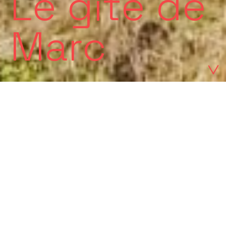
Le gîte de
Marc
Séparation et restructuration
d’une maison ancienne en milieu
de la forêt
Lieu
Maître d’ouvrage
Privé
Saint Victor Montvianeix
(63550)
Mission
Livraison
Maitrise d’œuvre complète
Projet en cours d’étude
Budget
70 000 € TTC