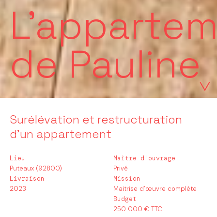
L'apparte
de Pauline
Surélévation et restructuration
d’un appartement
Lieu
Maître d'ouvrage
Puteaux (92800)
Privé
Livraison
Mission
2023
Maitrise d’œuvre complète
Budget
250 000 € TTC